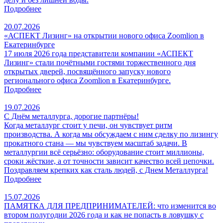
Подробнее
20.07.2026
«АСПЕКТ Лизинг» на открытии нового офиса Zoomlion в
Екатеринбурге
17 июля 2026 года представители компании «АСПЕКТ
Лизинг» стали почётными гостями торжественного дня
открытых дверей, посвящённого запуску нового
регионального офиса Zoomlion в Екатеринбурге.
Подробнее
19.07.2026
С Днём металлурга, дорогие партнёры!
Когда металлург стоит у печи, он чувствует ритм
производства. А когда мы обсуждаем с ним сделку по лизингу
прокатного стана — мы чувствуем масштаб задачи. В
металлургии всё серьёзно: оборудование стоит миллионы,
сроки жёсткие, а от точности зависит качество всей цепочки.
Поздравляем крепких как сталь людей, с Днем Металлурга!
Подробнее
15.07.2026
ПАМЯТКА ДЛЯ ПРЕДПРИНИМАТЕЛЕЙ: что изменится во
втором полугодии 2026 года и как не попасть в ловушку с