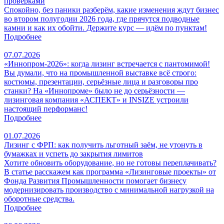
проверками
Спокойно, без паники разберём, какие изменения ждут бизнес
во втором полугодии 2026 года, где прячутся подводные
камни и как их обойти. Держите курс — идём по пунктам!
Подробнее
07.07.2026
«Иннопром-2026»: когда лизинг встречается с пантомимой!
Вы думали, что на промышленной выставке всё строго:
костюмы, презентации, серьёзные лица и разговоры про
станки? На «Иннопроме» было не до серьёзности —
лизинговая компания «АСПЕКТ» и INSIZE устроили
настоящий перформанс!
Подробнее
01.07.2026
Лизинг с ФРП: как получить льготный заём, не утонуть в
бумажках и успеть до закрытия лимитов
Хотите обновить оборудование, но не готовы переплачивать?
В статье расскажем как программа «Лизинговые проекты» от
Фонда Развития Промышленности помогает бизнесу
модернизировать производство с минимальной нагрузкой на
оборотные средства.
Подробнее