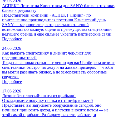
26.06.2026
АСПЕКТ Лизинг на Клиентском дне SANY: ближе к технике,
ближе к результату
Представители компании «АСПЕКТ Лизинг» по
приглашению производителя посетили Клиентский день
SANY — мероприятие, которое стало отличной
возможностью вживую оценить преимущества спецтехники
ведущего бренда и ещё сильнее укрепить партнёрские связи.
Подробнее
24.06.2026
Как выбрать спецтехнику в лизинг: чек‑лист для
предпринимателей
Тогда наша новая статья — именно для вас! Разбираем лизинг
спецтехники быстро, по делу и на живых примерах — чтобы
вы могли развивать бизнес, а не замораживать оборотные
средства.
Подробнее
17.06.2026
Лизинг без иллюзий: плати из прибыли!
Откладываете покупку станка из‑за цифр в смете?
Представьте: вы запускаете оборудование сегодня, оно
начинает приносить доход, а платежи вносите потом — из
этой самой прибыли. Разбираем, как это работает, и