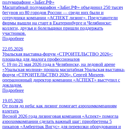
полумарафоне «ЗаБег.РФ»
Масштабный полумарафон «ЗаБег.РФ» объединил 250 тысяч
бегунов из 80 городов России — среди них были и
сотрудники компании «АСПЕКТ лизинг». Представители
фирмы вышли на старт в Екатеринбурге и Челябинске:
коллеги, друзья и болельщики пришли поддержать
участников.
Подробнее
22.05.2026
Уральская выставка-форум «СТРОИТЕЛЬСТВО 2026»:
площадка для диалога профессионалов
С 19 по 21 мая 2026 года в Челябинске, на ледовой арене
«Уральская молния» прошла масштабная Уральская выставка-
форум «СТРОИТЕЛЬСТВО 2026». Сергей Михеев,
операционный директор компании «АСПЕКТ» выступил с
докладом.
Подробнее
19.05.2026
От поля до неба: как лизинг помогает аэрохимкомпаниям
взлетать
Весной 2026 года лизинговая компания «Аспект» помогла
аэрохимкомпании сделать важный шаг: приобретены 5
пикапов «Амбертрак Вигус» для перевозки оборудования и