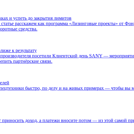
жках и успеть до закрытия лимитов
 В статье расскажем как программа «Лизинговые проекты» от Ф
оротные средства.
иже к результату
роизводителя посетили Клиентский день SANY — мероприятие,
епить партнёрские связи.
телей
спецтехники быстро, по делу и на живых примерах — чтобы вы мо
т приносить доход, а платежи вносите потом — из этой самой пр