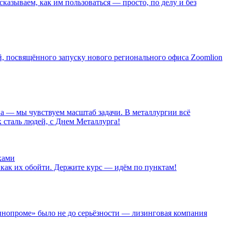
казываем, как им пользоваться — просто, по делу и без
, посвящённого запуску нового регионального офиса Zoomlion
на — мы чувствуем масштаб задачи. В металлургии всё
к сталь людей, с Днем Металлурга!
ками
 как их обойти. Держите курс — идём по пунктам!
Иннопроме» было не до серьёзности — лизинговая компания