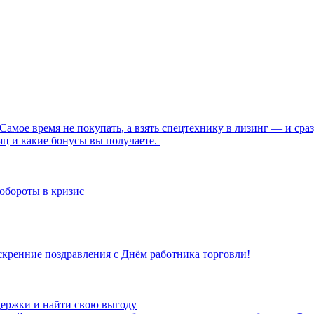
 Самое время не покупать, а взять спецтехнику в лизинг — и ср
сяц и какие бонусы вы получаете.
 обороты в кризис
ренние поздравления с Днём работника торговли!
ддержки и найти свою выгоду