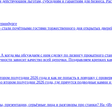
 действующим льготам, субсидиям и гарантиям для бизнеса. Расс
еринбурге
стали почётными гостями торжественного дня открытых дверей
а. А когда мы обсуждаем с ним сделку по лизингу прокатного ста
очности зависит качество всей цепочки. Поздравляем крепких ка
полугодии 2026 года и как не попасть в ловушку с провер
во втором полугодии 2026 года, где прячутся подводные камни и
ы, презентации, серьёзные лица и разговоры про станки? На «