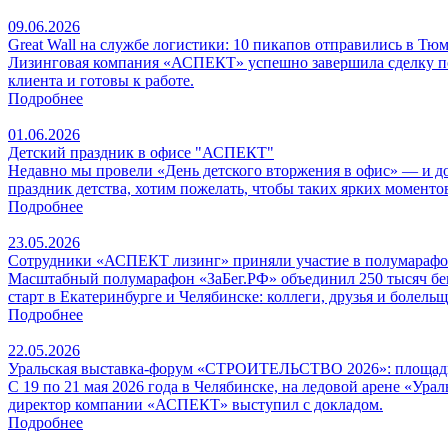
09.06.2026
Great Wall на службе логистики: 10 пикапов отправились в Тю
Лизинговая компания «АСПЕКТ» успешно завершила сделку по 
клиента и готовы к работе.
Подробнее
01.06.2026
Детский праздник в офисе "АСПЕКТ"
Недавно мы провели «День детского вторжения в офис» — и до 
праздник детства, хотим пожелать, чтобы таких ярких моменто
Подробнее
23.05.2026
Сотрудники «АСПЕКТ лизинг» приняли участие в полумарафо
Масштабный полумарафон «ЗаБег.РФ» объединил 250 тысяч бе
старт в Екатеринбурге и Челябинске: коллеги, друзья и болел
Подробнее
22.05.2026
Уральская выставка-форум «СТРОИТЕЛЬСТВО 2026»: площадка
С 19 по 21 мая 2026 года в Челябинске, на ледовой арене «
директор компании «АСПЕКТ» выступил с докладом.
Подробнее