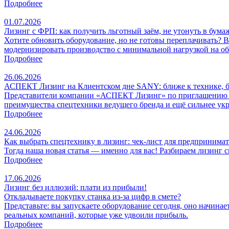
Подробнее
01.07.2026
Лизинг с ФРП: как получить льготный заём, не утонуть в бума
Хотите обновить оборудование, но не готовы переплачивать?
модернизировать производство с минимальной нагрузкой на об
Подробнее
26.06.2026
АСПЕКТ Лизинг на Клиентском дне SANY: ближе к технике, бл
Представители компании «АСПЕКТ Лизинг» по приглашению п
преимущества спецтехники ведущего бренда и ещё сильнее укр
Подробнее
24.06.2026
Как выбрать спецтехнику в лизинг: чек‑лист для предпринима
Тогда наша новая статья — именно для вас! Разбираем лизинг 
Подробнее
17.06.2026
Лизинг без иллюзий: плати из прибыли!
Откладываете покупку станка из‑за цифр в смете?
Представьте: вы запускаете оборудование сегодня, оно начинае
реальных компаний, которые уже удвоили прибыль.
Подробнее