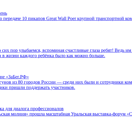
мень
передаче 10 пикапов Great Wall Poer крупной транспортной ко
сих пор улыбаемся, вспоминая счастливые глаза ребят! Ведь им 
в в жизни каждого ребёнка было как можно больше.
не «ЗаБег.РФ»
гунов из 80 городов России — среди них были и сотрудники 
ьщики пришли поддержать участников.
 для диалога профессионалов
Уральская молния» прошла масштабная Уральская выставка-фор