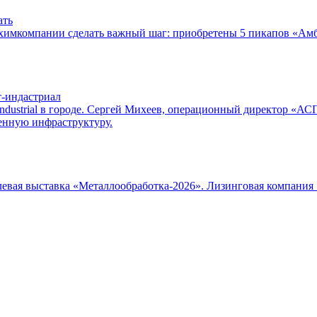
ать
охимкомпании сделать важный шаг: приобретены 5 пикапов «Амб
т-индастриал
 industrial в городе. Сергей Михеев, операционный директор «
венную инфраструктуру.
слевая выставка «Металлообработка‑2026». Лизинговая компания