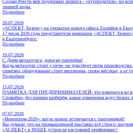
Создан Реестр мер поддержки лизинга - «путеводитель» по всем
лишней воды.
Подробнее
20.07.2026
«АСПЕКТ Лизинг» на открытии нового офиса Zoomlion в Екат
17 июля 2026 года представители компании «АСПЕКТ Лизинг» 
в Екатеринбурге.
Подробнее
19.07.2026
С Днём металлурга, дорогие партнёры!
Когда металлург стоит у печи, он чувствует ритм производств
серьёзно: оборудование стоит миллионы, сроки жёсткие, а от т
Подробнее
15.07.2026
ПАМЯТКА ДЛЯ ПРЕДПРИНИМАТЕЛЕЙ: что изменится во втором 
Спокойно, без паники разберём, какие изменения ждут бизнес 
Подробнее
07.07.2026
«Иннопром-2026»: когда лизинг встречается с пантомимой!
Вы думали, что на промышленной выставке всё строго: костюм
«АСПЕКТ» и INSIZE устроили настоящий перформанс!