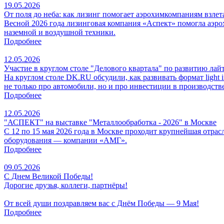
19.05.2026
От поля до неба: как лизинг помогает аэрохимкомпаниям взлет
Весной 2026 года лизинговая компания «Аспект» помогла аэр
наземной и воздушной техники.
Подробнее
12.05.2026
Участие в круглом столе "Делового квартала" по развитию лай
На круглом столе DK.RU обсудили, как развивать формат light
не только про автомобили, но и про инвестиции в производст
Подробнее
12.05.2026
"АСПЕКТ" на выставке "Металлообработка - 2026" в Москве
С 12 по 15 мая 2026 года в Москве проходит крупнейшая отра
оборудования — компании «АМГ».
Подробнее
09.05.2026
С Днем Великой Победы!
Дорогие друзья, коллеги, партнёры!
От всей души поздравляем вас с Днём Победы — 9 Мая!
Подробнее