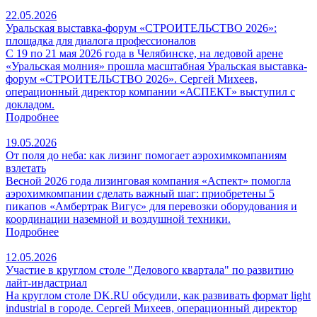
22.05.2026
Уральская выставка-форум «СТРОИТЕЛЬСТВО 2026»:
площадка для диалога профессионалов
С 19 по 21 мая 2026 года в Челябинске, на ледовой арене
«Уральская молния» прошла масштабная Уральская выставка-
форум «СТРОИТЕЛЬСТВО 2026». Сергей Михеев,
операционный директор компании «АСПЕКТ» выступил с
докладом.
Подробнее
19.05.2026
От поля до неба: как лизинг помогает аэрохимкомпаниям
взлетать
Весной 2026 года лизинговая компания «Аспект» помогла
аэрохимкомпании сделать важный шаг: приобретены 5
пикапов «Амбертрак Вигус» для перевозки оборудования и
координации наземной и воздушной техники.
Подробнее
12.05.2026
Участие в круглом столе "Делового квартала" по развитию
лайт-индастриал
На круглом столе DK.RU обсудили, как развивать формат light
industrial в городе. Сергей Михеев, операционный директор