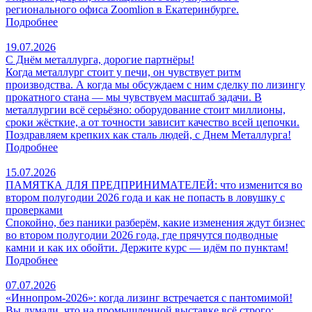
регионального офиса Zoomlion в Екатеринбурге.
Подробнее
19.07.2026
С Днём металлурга, дорогие партнёры!
Когда металлург стоит у печи, он чувствует ритм
производства. А когда мы обсуждаем с ним сделку по лизингу
прокатного стана — мы чувствуем масштаб задачи. В
металлургии всё серьёзно: оборудование стоит миллионы,
сроки жёсткие, а от точности зависит качество всей цепочки.
Поздравляем крепких как сталь людей, с Днем Металлурга!
Подробнее
15.07.2026
ПАМЯТКА ДЛЯ ПРЕДПРИНИМАТЕЛЕЙ: что изменится во
втором полугодии 2026 года и как не попасть в ловушку с
проверками
Спокойно, без паники разберём, какие изменения ждут бизнес
во втором полугодии 2026 года, где прячутся подводные
камни и как их обойти. Держите курс — идём по пунктам!
Подробнее
07.07.2026
«Иннопром-2026»: когда лизинг встречается с пантомимой!
Вы думали, что на промышленной выставке всё строго: