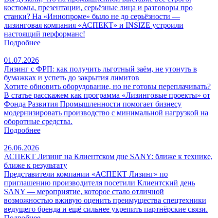
костюмы, презентации, серьёзные лица и разговоры про
станки? На «Иннопроме» было не до серьёзности —
лизинговая компания «АСПЕКТ» и INSIZE устроили
настоящий перформанс!
Подробнее
01.07.2026
Лизинг с ФРП: как получить льготный заём, не утонуть в
бумажках и успеть до закрытия лимитов
Хотите обновить оборудование, но не готовы переплачивать?
В статье расскажем как программа «Лизинговые проекты» от
Фонда Развития Промышленности помогает бизнесу
модернизировать производство с минимальной нагрузкой на
оборотные средства.
Подробнее
26.06.2026
АСПЕКТ Лизинг на Клиентском дне SANY: ближе к технике,
ближе к результату
Представители компании «АСПЕКТ Лизинг» по
приглашению производителя посетили Клиентский день
SANY — мероприятие, которое стало отличной
возможностью вживую оценить преимущества спецтехники
ведущего бренда и ещё сильнее укрепить партнёрские связи.
Подробнее