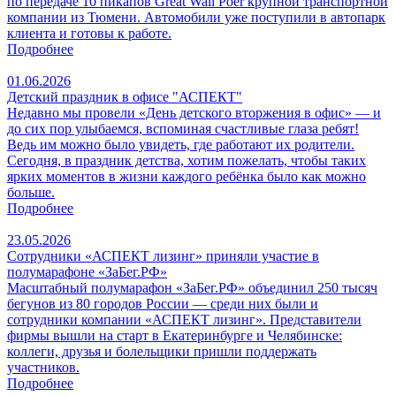
по передаче 10 пикапов Great Wall Poer крупной транспортной
компании из Тюмени. Автомобили уже поступили в автопарк
клиента и готовы к работе.
Подробнее
01.06.2026
Детский праздник в офисе "АСПЕКТ"
Недавно мы провели «День детского вторжения в офис» — и
до сих пор улыбаемся, вспоминая счастливые глаза ребят!
Ведь им можно было увидеть, где работают их родители.
Сегодня, в праздник детства, хотим пожелать, чтобы таких
ярких моментов в жизни каждого ребёнка было как можно
больше.
Подробнее
23.05.2026
Сотрудники «АСПЕКТ лизинг» приняли участие в
полумарафоне «ЗаБег.РФ»
Масштабный полумарафон «ЗаБег.РФ» объединил 250 тысяч
бегунов из 80 городов России — среди них были и
сотрудники компании «АСПЕКТ лизинг». Представители
фирмы вышли на старт в Екатеринбурге и Челябинске:
коллеги, друзья и болельщики пришли поддержать
участников.
Подробнее