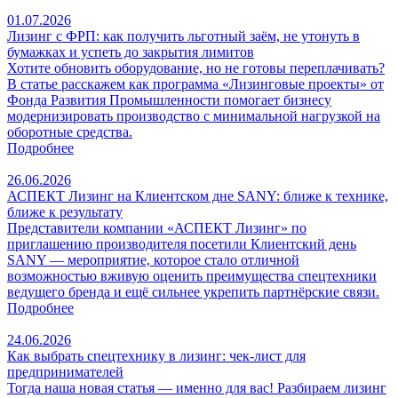
01.07.2026
Лизинг с ФРП: как получить льготный заём, не утонуть в
бумажках и успеть до закрытия лимитов
Хотите обновить оборудование, но не готовы переплачивать?
В статье расскажем как программа «Лизинговые проекты» от
Фонда Развития Промышленности помогает бизнесу
модернизировать производство с минимальной нагрузкой на
оборотные средства.
Подробнее
26.06.2026
АСПЕКТ Лизинг на Клиентском дне SANY: ближе к технике,
ближе к результату
Представители компании «АСПЕКТ Лизинг» по
приглашению производителя посетили Клиентский день
SANY — мероприятие, которое стало отличной
возможностью вживую оценить преимущества спецтехники
ведущего бренда и ещё сильнее укрепить партнёрские связи.
Подробнее
24.06.2026
Как выбрать спецтехнику в лизинг: чек‑лист для
предпринимателей
Тогда наша новая статья — именно для вас! Разбираем лизинг