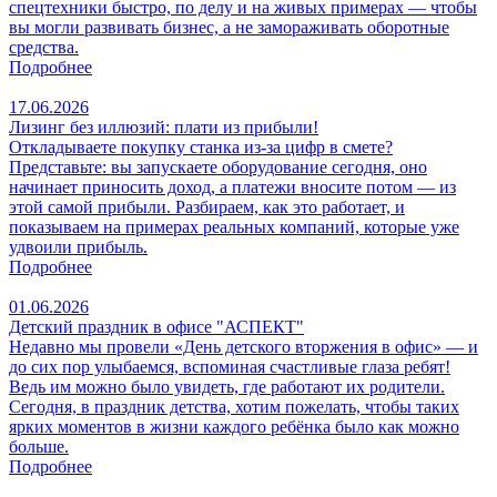
спецтехники быстро, по делу и на живых примерах — чтобы
вы могли развивать бизнес, а не замораживать оборотные
средства.
Подробнее
17.06.2026
Лизинг без иллюзий: плати из прибыли!
Откладываете покупку станка из‑за цифр в смете?
Представьте: вы запускаете оборудование сегодня, оно
начинает приносить доход, а платежи вносите потом — из
этой самой прибыли. Разбираем, как это работает, и
показываем на примерах реальных компаний, которые уже
удвоили прибыль.
Подробнее
01.06.2026
Детский праздник в офисе "АСПЕКТ"
Недавно мы провели «День детского вторжения в офис» — и
до сих пор улыбаемся, вспоминая счастливые глаза ребят!
Ведь им можно было увидеть, где работают их родители.
Сегодня, в праздник детства, хотим пожелать, чтобы таких
ярких моментов в жизни каждого ребёнка было как можно
больше.
Подробнее