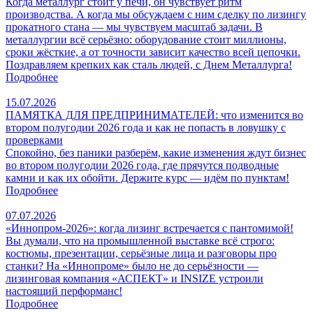
Когда металлург стоит у печи, он чувствует ритм
производства. А когда мы обсуждаем с ним сделку по лизингу
прокатного стана — мы чувствуем масштаб задачи. В
металлургии всё серьёзно: оборудование стоит миллионы,
сроки жёсткие, а от точности зависит качество всей цепочки.
Поздравляем крепких как сталь людей, с Днем Металлурга!
Подробнее
15.07.2026
ПАМЯТКА ДЛЯ ПРЕДПРИНИМАТЕЛЕЙ: что изменится во
втором полугодии 2026 года и как не попасть в ловушку с
проверками
Спокойно, без паники разберём, какие изменения ждут бизнес
во втором полугодии 2026 года, где прячутся подводные
камни и как их обойти. Держите курс — идём по пунктам!
Подробнее
07.07.2026
«Иннопром-2026»: когда лизинг встречается с пантомимой!
Вы думали, что на промышленной выставке всё строго:
костюмы, презентации, серьёзные лица и разговоры про
станки? На «Иннопроме» было не до серьёзности —
лизинговая компания «АСПЕКТ» и INSIZE устроили
настоящий перформанс!
Подробнее