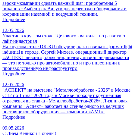
аэрохимкомпании сделать важный шаг: приобретены 5
пикапов «Амбертрак Вигус» для перевозки оборудования и
координации наземной и воздушной техники.
Подробнее
12.05.2026
Участие в круглом столе "Делового квартала" по развитию
лайт-индастриал
На круглом столе DK.RU обсудили, как развивать формат light
industrial в городе. Сергей Михеев, операционный директор
«АСПЕКТ лизинг», объяснил, почему лизинг недвижимости
— это не только про автомобили, но и про инвестиции в
производственную инфраструктуру.
Подробнее
12.05.2026
"АСПЕКТ" на выставке "Металлообработка - 2026" в Москве
С 12 по 15 мая 2026 года в Москве проходит крупнейшая
отраслевая выставка «Металлообработка‑2026». Лизинговая
компания «Аспект» работает на стенде одного из ведущих
поставщиков оборудования — компании «АМГ».
Подробнее
09.05.2026
С Днем Великой Победы!