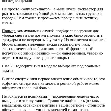
последней детали
Не просто «хочу экскаватор», а «мне нужен экскаватор для
рытья котлованов глубиной до 6 м на глинистых грунтах в
городе». Чем точнее запрос — тем проще найти технику
мечты.
Пример:
коммунальная служба подбирала погрузчик для
уборки снега в центре мегаполиса: важно было расчистить
тротуары и не повредить брусчатку. Из множества вариантов
(фронтальные, вилочные, экскаваторы‑погрузчики,
телескопические) выбрали компактный фронтальный
погрузчик с зимней резиной — он манёвренный, уверенно
держится на льду и не царапает покрытие.
Шаг 2.
Подберите тип и модель: выбирайте под реальные
задачи
В мире спецтехники первое впечатление обманчиво: то, что
эффектно смотрится в каталоге, в реальной работе может
обернуться головной болью.
Не гонитесь за новинками — проверенные модели часто
выгоднее в эксплуатации. Сравните надёжность (отзывы
владельцев, сервисные центры в вашем регионе), стоимость
обслуживания, доступность запчастей и гарантию.