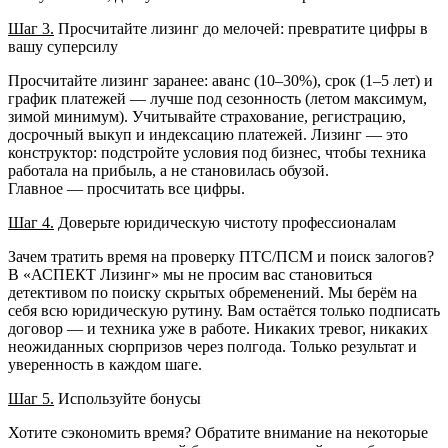
Шаг 3.
Просчитайте лизинг до мелочей: превратите цифры в
вашу суперсилу
Просчитайте лизинг заранее: аванс (10–30%), срок (1–5 лет) и
график платежей — лучше под сезонность (летом максимум,
зимой минимум). Учитывайте страхование, регистрацию,
досрочный выкуп и индексацию платежей. Лизинг — это
конструктор: подстройте условия под бизнес, чтобы техника
работала на прибыль, а не становилась обузой.
Главное — просчитать все цифры.
Шаг 4.
Доверьте юридическую чистоту профессионалам
Зачем тратить время на проверку ПТС/ПСМ и поиск залогов?
В «АСПЕКТ Лизинг» мы не просим вас становиться
детективом по поиску скрытых обременений. Мы берём на
себя всю юридическую рутину. Вам остаётся только подписать
договор — и техника уже в работе. Никаких тревог, никаких
неожиданных сюрпризов через полгода. Только результат и
уверенность в каждом шаге.
Шаг 5.
Используйте бонусы
Хотите сэкономить время? Обратите внимание на некоторые