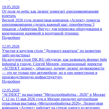
19.05.2026
От поля до неба: как лизинг помогает аэрохимкомпаниям
взлетать
Весной 2026 года лизинговая компания «Аспект» помогла
аэрохимкомпании сделать важный шаг: приобретены 5
пикапов «Амбертрак Вигус» для перевозки оборудования и
координации наземной и воздушной техники.
Подробнее
12.05.2026
Участие в круглом столе "Делового квартала" по развитию
лайт-индастриал
На круглом столе DK.RU обсудили, как развивать формат light
industrial в городе. Сергей Михеев, операционный директор
«АСПЕКТ лизинг», объяснил, почему лизинг недвижимости
— это не только про автомобили, но и про инвестиции в
производственную инфраструктуру.
Подробнее
12.05.2026
"АСПЕКТ" на выставке "Металлообработка - 2026" в Москве
С 12 по 15 мая 2026 года в Москве проходит крупнейшая
отраслевая выставка «Металлообработка‑2026». Лизинговая
компания «Аспект» работает на стенде одного из ведущих