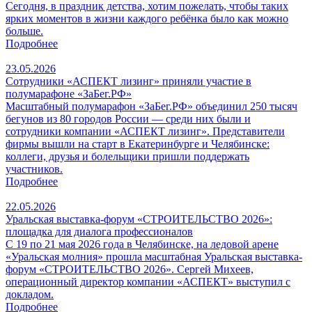
Сегодня, в праздник детства, хотим пожелать, чтобы таких
ярких моментов в жизни каждого ребёнка было как можно
больше.
Подробнее
23.05.2026
Сотрудники «АСПЕКТ лизинг» приняли участие в
полумарафоне «ЗаБег.РФ»
Масштабный полумарафон «ЗаБег.РФ» объединил 250 тысяч
бегунов из 80 городов России — среди них были и
сотрудники компании «АСПЕКТ лизинг». Представители
фирмы вышли на старт в Екатеринбурге и Челябинске:
коллеги, друзья и болельщики пришли поддержать
участников.
Подробнее
22.05.2026
Уральская выставка-форум «СТРОИТЕЛЬСТВО 2026»:
площадка для диалога профессионалов
С 19 по 21 мая 2026 года в Челябинске, на ледовой арене
«Уральская молния» прошла масштабная Уральская выставка-
форум «СТРОИТЕЛЬСТВО 2026». Сергей Михеев,
операционный директор компании «АСПЕКТ» выступил с
докладом.
Подробнее