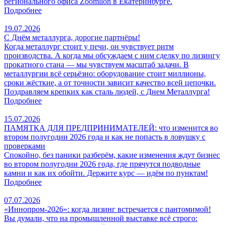
регионального офиса Zoomlion в Екатеринбурге.
Подробнее
19.07.2026
С Днём металлурга, дорогие партнёры!
Когда металлург стоит у печи, он чувствует ритм
производства. А когда мы обсуждаем с ним сделку по лизингу
прокатного стана — мы чувствуем масштаб задачи. В
металлургии всё серьёзно: оборудование стоит миллионы,
сроки жёсткие, а от точности зависит качество всей цепочки.
Поздравляем крепких как сталь людей, с Днем Металлурга!
Подробнее
15.07.2026
ПАМЯТКА ДЛЯ ПРЕДПРИНИМАТЕЛЕЙ: что изменится во
втором полугодии 2026 года и как не попасть в ловушку с
проверками
Спокойно, без паники разберём, какие изменения ждут бизнес
во втором полугодии 2026 года, где прячутся подводные
камни и как их обойти. Держите курс — идём по пунктам!
Подробнее
07.07.2026
«Иннопром-2026»: когда лизинг встречается с пантомимой!
Вы думали, что на промышленной выставке всё строго: