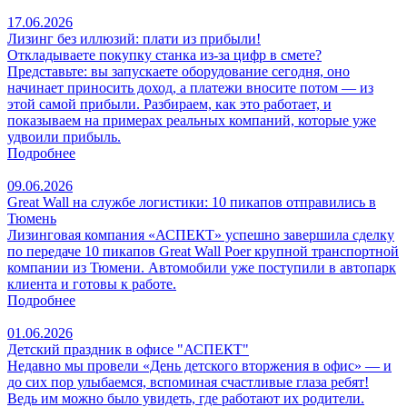
17.06.2026
Лизинг без иллюзий: плати из прибыли!
Откладываете покупку станка из‑за цифр в смете?
Представьте: вы запускаете оборудование сегодня, оно
начинает приносить доход, а платежи вносите потом — из
этой самой прибыли. Разбираем, как это работает, и
показываем на примерах реальных компаний, которые уже
удвоили прибыль.
Подробнее
09.06.2026
Great Wall на службе логистики: 10 пикапов отправились в
Тюмень
Лизинговая компания «АСПЕКТ» успешно завершила сделку
по передаче 10 пикапов Great Wall Poer крупной транспортной
компании из Тюмени. Автомобили уже поступили в автопарк
клиента и готовы к работе.
Подробнее
01.06.2026
Детский праздник в офисе "АСПЕКТ"
Недавно мы провели «День детского вторжения в офис» — и
до сих пор улыбаемся, вспоминая счастливые глаза ребят!
Ведь им можно было увидеть, где работают их родители.