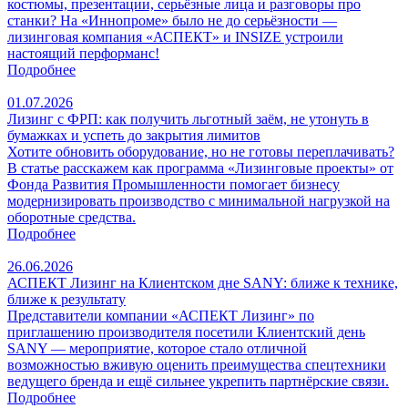
костюмы, презентации, серьёзные лица и разговоры про
станки? На «Иннопроме» было не до серьёзности —
лизинговая компания «АСПЕКТ» и INSIZE устроили
настоящий перформанс!
Подробнее
01.07.2026
Лизинг с ФРП: как получить льготный заём, не утонуть в
бумажках и успеть до закрытия лимитов
Хотите обновить оборудование, но не готовы переплачивать?
В статье расскажем как программа «Лизинговые проекты» от
Фонда Развития Промышленности помогает бизнесу
модернизировать производство с минимальной нагрузкой на
оборотные средства.
Подробнее
26.06.2026
АСПЕКТ Лизинг на Клиентском дне SANY: ближе к технике,
ближе к результату
Представители компании «АСПЕКТ Лизинг» по
приглашению производителя посетили Клиентский день
SANY — мероприятие, которое стало отличной
возможностью вживую оценить преимущества спецтехники
ведущего бренда и ещё сильнее укрепить партнёрские связи.
Подробнее