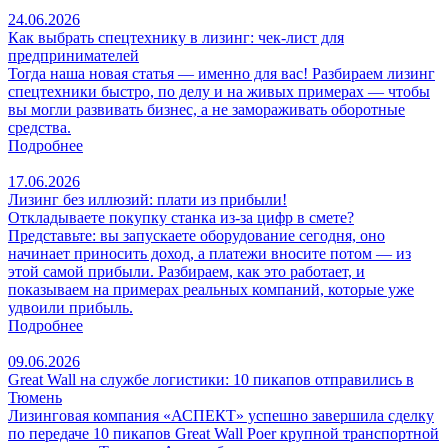
24.06.2026
Как выбрать спецтехнику в лизинг: чек‑лист для
предпринимателей
Тогда наша новая статья — именно для вас! Разбираем лизинг
спецтехники быстро, по делу и на живых примерах — чтобы
вы могли развивать бизнес, а не замораживать оборотные
средства.
Подробнее
17.06.2026
Лизинг без иллюзий: плати из прибыли!
Откладываете покупку станка из‑за цифр в смете?
Представьте: вы запускаете оборудование сегодня, оно
начинает приносить доход, а платежи вносите потом — из
этой самой прибыли. Разбираем, как это работает, и
показываем на примерах реальных компаний, которые уже
удвоили прибыль.
Подробнее
09.06.2026
Great Wall на службе логистики: 10 пикапов отправились в
Тюмень
Лизинговая компания «АСПЕКТ» успешно завершила сделку
по передаче 10 пикапов Great Wall Poer крупной транспортной