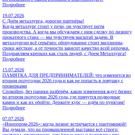
Подробнее
19.07.2026
С Днём металлурга, дорогие партнёры!
Когда металлург стоит у печи, он чувствует ритм
производства. А когда мы обсуждаем с ним сделку по лизингу
прокатного стана — мы чувствуем масштаб задачи. В
металлургии всё серьёзно: оборудование стоит миллионы,
сроки жёсткие, а от точности зависит качество всей цепочки.
Поздравляем крепких как сталь людей, с Днем Металлурга!
Подробнее
15.07.2026
ПАМЯТКА ДЛЯ ПРЕДПРИНИМАТЕЛЕЙ: что изменится во
втором полугодии 2026 года и как не попасть в ловушку с
проверками
Спокойно, без паники разберём, какие изменения ждут бизнес
во втором полугодии 2026 года, где прячутся подводные
камни и как их обойти. Держите курс — идём по пунктам!
Подробнее
07.07.2026
«Иннопром-2026»: когда лизинг встречается с пантомимой!
Вы думали, что на промышленной выставке всё строго:
костюмы, презентации, серьёзные лица и разговоры про