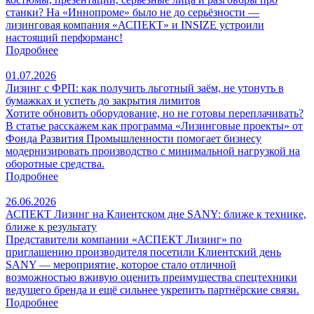
станки? На «Иннопроме» было не до серьёзности —
лизинговая компания «АСПЕКТ» и INSIZE устроили
настоящий перформанс!
Подробнее
01.07.2026
Лизинг с ФРП: как получить льготный заём, не утонуть в
бумажках и успеть до закрытия лимитов
Хотите обновить оборудование, но не готовы переплачивать?
В статье расскажем как программа «Лизинговые проекты» от
Фонда Развития Промышленности помогает бизнесу
модернизировать производство с минимальной нагрузкой на
оборотные средства.
Подробнее
26.06.2026
АСПЕКТ Лизинг на Клиентском дне SANY: ближе к технике,
ближе к результату
Представители компании «АСПЕКТ Лизинг» по
приглашению производителя посетили Клиентский день
SANY — мероприятие, которое стало отличной
возможностью вживую оценить преимущества спецтехники
ведущего бренда и ещё сильнее укрепить партнёрские связи.
Подробнее