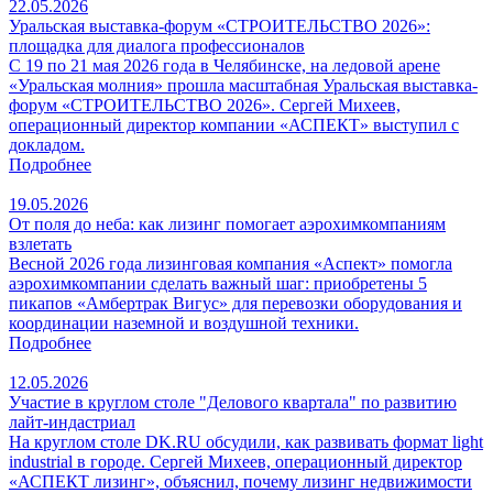
22.05.2026
Уральская выставка-форум «СТРОИТЕЛЬСТВО 2026»:
площадка для диалога профессионалов
С 19 по 21 мая 2026 года в Челябинске, на ледовой арене
«Уральская молния» прошла масштабная Уральская выставка-
форум «СТРОИТЕЛЬСТВО 2026». Сергей Михеев,
операционный директор компании «АСПЕКТ» выступил с
докладом.
Подробнее
19.05.2026
От поля до неба: как лизинг помогает аэрохимкомпаниям
взлетать
Весной 2026 года лизинговая компания «Аспект» помогла
аэрохимкомпании сделать важный шаг: приобретены 5
пикапов «Амбертрак Вигус» для перевозки оборудования и
координации наземной и воздушной техники.
Подробнее
12.05.2026
Участие в круглом столе "Делового квартала" по развитию
лайт-индастриал
На круглом столе DK.RU обсудили, как развивать формат light
industrial в городе. Сергей Михеев, операционный директор
«АСПЕКТ лизинг», объяснил, почему лизинг недвижимости