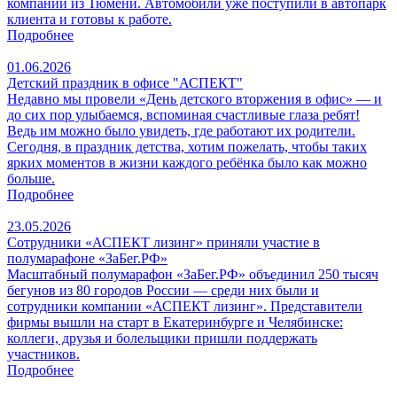
компании из Тюмени. Автомобили уже поступили в автопарк
клиента и готовы к работе.
Подробнее
01.06.2026
Детский праздник в офисе "АСПЕКТ"
Недавно мы провели «День детского вторжения в офис» — и
до сих пор улыбаемся, вспоминая счастливые глаза ребят!
Ведь им можно было увидеть, где работают их родители.
Сегодня, в праздник детства, хотим пожелать, чтобы таких
ярких моментов в жизни каждого ребёнка было как можно
больше.
Подробнее
23.05.2026
Сотрудники «АСПЕКТ лизинг» приняли участие в
полумарафоне «ЗаБег.РФ»
Масштабный полумарафон «ЗаБег.РФ» объединил 250 тысяч
бегунов из 80 городов России — среди них были и
сотрудники компании «АСПЕКТ лизинг». Представители
фирмы вышли на старт в Екатеринбурге и Челябинске:
коллеги, друзья и болельщики пришли поддержать
участников.
Подробнее