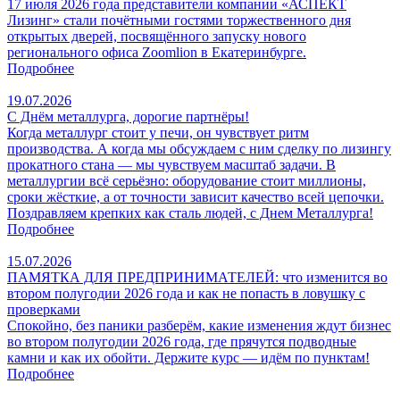
17 июля 2026 года представители компании «АСПЕКТ
Лизинг» стали почётными гостями торжественного дня
открытых дверей, посвящённого запуску нового
регионального офиса Zoomlion в Екатеринбурге.
Подробнее
19.07.2026
С Днём металлурга, дорогие партнёры!
Когда металлург стоит у печи, он чувствует ритм
производства. А когда мы обсуждаем с ним сделку по лизингу
прокатного стана — мы чувствуем масштаб задачи. В
металлургии всё серьёзно: оборудование стоит миллионы,
сроки жёсткие, а от точности зависит качество всей цепочки.
Поздравляем крепких как сталь людей, с Днем Металлурга!
Подробнее
15.07.2026
ПАМЯТКА ДЛЯ ПРЕДПРИНИМАТЕЛЕЙ: что изменится во
втором полугодии 2026 года и как не попасть в ловушку с
проверками
Спокойно, без паники разберём, какие изменения ждут бизнес
во втором полугодии 2026 года, где прячутся подводные
камни и как их обойти. Держите курс — идём по пунктам!
Подробнее