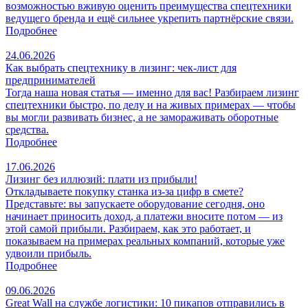
возможностью вживую оценить преимущества спецтехники
ведущего бренда и ещё сильнее укрепить партнёрские связи.
Подробнее
24.06.2026
Как выбрать спецтехнику в лизинг: чек‑лист для
предпринимателей
Тогда наша новая статья — именно для вас! Разбираем лизинг
спецтехники быстро, по делу и на живых примерах — чтобы
вы могли развивать бизнес, а не замораживать оборотные
средства.
Подробнее
17.06.2026
Лизинг без иллюзий: плати из прибыли!
Откладываете покупку станка из‑за цифр в смете?
Представьте: вы запускаете оборудование сегодня, оно
начинает приносить доход, а платежи вносите потом — из
этой самой прибыли. Разбираем, как это работает, и
показываем на примерах реальных компаний, которые уже
удвоили прибыль.
Подробнее
09.06.2026
Great Wall на службе логистики: 10 пикапов отправились в