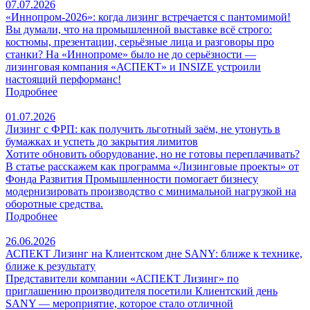
07.07.2026
«Иннопром-2026»: когда лизинг встречается с пантомимой!
Вы думали, что на промышленной выставке всё строго:
костюмы, презентации, серьёзные лица и разговоры про
станки? На «Иннопроме» было не до серьёзности —
лизинговая компания «АСПЕКТ» и INSIZE устроили
настоящий перформанс!
Подробнее
01.07.2026
Лизинг с ФРП: как получить льготный заём, не утонуть в
бумажках и успеть до закрытия лимитов
Хотите обновить оборудование, но не готовы переплачивать?
В статье расскажем как программа «Лизинговые проекты» от
Фонда Развития Промышленности помогает бизнесу
модернизировать производство с минимальной нагрузкой на
оборотные средства.
Подробнее
26.06.2026
АСПЕКТ Лизинг на Клиентском дне SANY: ближе к технике,
ближе к результату
Представители компании «АСПЕКТ Лизинг» по
приглашению производителя посетили Клиентский день
SANY — мероприятие, которое стало отличной