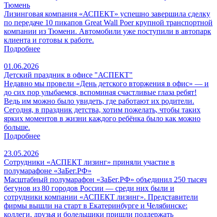
Тюмень
Лизинговая компания «АСПЕКТ» успешно завершила сделку
по передаче 10 пикапов Great Wall Poer крупной транспортной
компании из Тюмени. Автомобили уже поступили в автопарк
клиента и готовы к работе.
Подробнее
01.06.2026
Детский праздник в офисе "АСПЕКТ"
Недавно мы провели «День детского вторжения в офис» — и
до сих пор улыбаемся, вспоминая счастливые глаза ребят!
Ведь им можно было увидеть, где работают их родители.
Сегодня, в праздник детства, хотим пожелать, чтобы таких
ярких моментов в жизни каждого ребёнка было как можно
больше.
Подробнее
23.05.2026
Сотрудники «АСПЕКТ лизинг» приняли участие в
полумарафоне «ЗаБег.РФ»
Масштабный полумарафон «ЗаБег.РФ» объединил 250 тысяч
бегунов из 80 городов России — среди них были и
сотрудники компании «АСПЕКТ лизинг». Представители
фирмы вышли на старт в Екатеринбурге и Челябинске:
коллеги, друзья и болельщики пришли поддержать