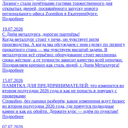
Лизинг» стали почётными гостями торжественного дня
открытых дверей, посвящённого запуску нового
регионального офиса Zoomlion в Екатеринбурге.
Подробнее
19.07.2026
С Днём металлурга, дорогие партнёры!
Когда металлург стоит у печи, он чувствует ритм
производства. А когда мы обсуждаем с ним сделку по лизингу
прокатного стана — мы чувствуем масштаб задачи. В
металлургии всё серьёзно: оборудование стоит миллионы,
сроки жёсткие, а от точности зависит качество всей цепочки.
Поздравляем крепких как сталь людей, с Днем Металлурга!
Подробнее
15.07.2026
ПАМЯТКА ДЛЯ ПРЕДПРИНИМАТЕЛЕЙ: что изменится во
втором полугодии 2026 года и как не попасть в ловушку с
проверками
Спокойно, без паники разберём, какие изменения ждут бизнес
во втором полугодии 2026 года, где прячутся подводные
камни и как их обойти. Держите курс — идём по пунктам!
Подробнее
07.07.2026