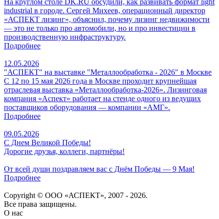
На круглом столе DK.RU обсудили, как развивать формат light
industrial в городе. Сергей Михеев, операционный директор
«АСПЕКТ лизинг», объяснил, почему лизинг недвижимости
— это не только про автомобили, но и про инвестиции в
производственную инфраструктуру.
Подробнее
12.05.2026
"АСПЕКТ" на выставке "Металлообработка - 2026" в Москве
С 12 по 15 мая 2026 года в Москве проходит крупнейшая
отраслевая выставка «Металлообработка‑2026». Лизинговая
компания «Аспект» работает на стенде одного из ведущих
поставщиков оборудования — компании «АМГ».
Подробнее
09.05.2026
С Днем Великой Победы!
Дорогие друзья, коллеги, партнёры!
От всей души поздравляем вас с Днём Победы — 9 Мая!
Подробнее
Copyright © ООО «АСПЕКТ», 2007 - 2026.
Все права защищены.
О нас