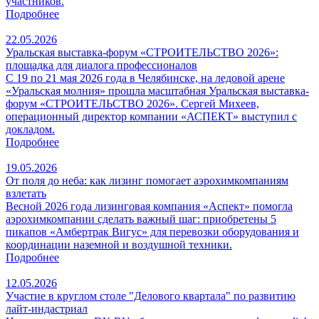
участников.
Подробнее
22.05.2026
Уральская выставка-форум «СТРОИТЕЛЬСТВО 2026»:
площадка для диалога профессионалов
С 19 по 21 мая 2026 года в Челябинске, на ледовой арене
«Уральская молния» прошла масштабная Уральская выставка-
форум «СТРОИТЕЛЬСТВО 2026». Сергей Михеев,
операционный директор компании «АСПЕКТ» выступил с
докладом.
Подробнее
19.05.2026
От поля до неба: как лизинг помогает аэрохимкомпаниям
взлетать
Весной 2026 года лизинговая компания «Аспект» помогла
аэрохимкомпании сделать важный шаг: приобретены 5
пикапов «Амбертрак Вигус» для перевозки оборудования и
координации наземной и воздушной техники.
Подробнее
12.05.2026
Участие в круглом столе "Делового квартала" по развитию
лайт-индастриал