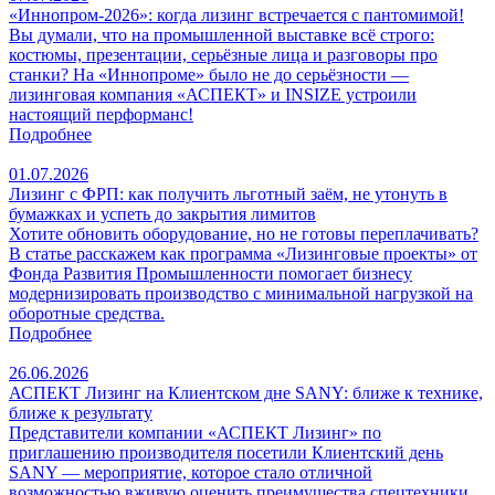
«Иннопром-2026»: когда лизинг встречается с пантомимой!
Вы думали, что на промышленной выставке всё строго:
костюмы, презентации, серьёзные лица и разговоры про
станки? На «Иннопроме» было не до серьёзности —
лизинговая компания «АСПЕКТ» и INSIZE устроили
настоящий перформанс!
Подробнее
01.07.2026
Лизинг с ФРП: как получить льготный заём, не утонуть в
бумажках и успеть до закрытия лимитов
Хотите обновить оборудование, но не готовы переплачивать?
В статье расскажем как программа «Лизинговые проекты» от
Фонда Развития Промышленности помогает бизнесу
модернизировать производство с минимальной нагрузкой на
оборотные средства.
Подробнее
26.06.2026
АСПЕКТ Лизинг на Клиентском дне SANY: ближе к технике,
ближе к результату
Представители компании «АСПЕКТ Лизинг» по
приглашению производителя посетили Клиентский день
SANY — мероприятие, которое стало отличной
возможностью вживую оценить преимущества спецтехники