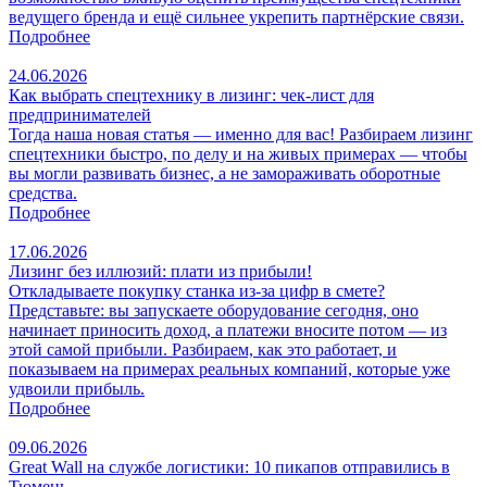
ведущего бренда и ещё сильнее укрепить партнёрские связи.
Подробнее
24.06.2026
Как выбрать спецтехнику в лизинг: чек‑лист для
предпринимателей
Тогда наша новая статья — именно для вас! Разбираем лизинг
спецтехники быстро, по делу и на живых примерах — чтобы
вы могли развивать бизнес, а не замораживать оборотные
средства.
Подробнее
17.06.2026
Лизинг без иллюзий: плати из прибыли!
Откладываете покупку станка из‑за цифр в смете?
Представьте: вы запускаете оборудование сегодня, оно
начинает приносить доход, а платежи вносите потом — из
этой самой прибыли. Разбираем, как это работает, и
показываем на примерах реальных компаний, которые уже
удвоили прибыль.
Подробнее
09.06.2026
Great Wall на службе логистики: 10 пикапов отправились в
Тюмень