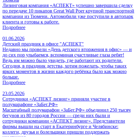
Лизинговая компания «АСПЕКТ» успешно завершила сделку
по передаче 10 пикапов Great Wall Poer крупной транспортной
компании из Тюмени. Автомобили уже поступили в автопарк
клиента и готовы к работе.
Подробнее
01.06.2026
Детский праздник в офисе "АСПЕКТ"
Недавно мы провели «День детского вторжения в офис» — и
до сих пор улыбаемся, вспоминая счастливые глаза ребят!
Ведь им можно было увидеть, где работают их родители.
Сегодня, в праздник детства, хотим пожелать, чтобы таких
ярких моментов в жизни каждого ребёнка было как можно
больше.
Подробнее
23.05.2026
Сотрудники «АСПЕКТ лизинг» приняли участие в
полумарафоне «ЗаБег.РФ»
Масштабный полумарафон «ЗаБег.РФ» объединил 250 тысяч
бегунов из 80 городов России — среди них были и
сотрудники компании «АСПЕКТ лизинг». Представители
фирмы вышли на старт в Екатеринбурге и Челябинске:
коллеги, друзья и болельщики пришли поддержать