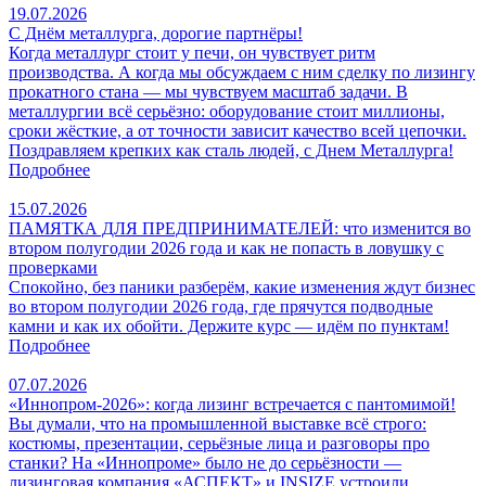
19.07.2026
С Днём металлурга, дорогие партнёры!
Когда металлург стоит у печи, он чувствует ритм
производства. А когда мы обсуждаем с ним сделку по лизингу
прокатного стана — мы чувствуем масштаб задачи. В
металлургии всё серьёзно: оборудование стоит миллионы,
сроки жёсткие, а от точности зависит качество всей цепочки.
Поздравляем крепких как сталь людей, с Днем Металлурга!
Подробнее
15.07.2026
ПАМЯТКА ДЛЯ ПРЕДПРИНИМАТЕЛЕЙ: что изменится во
втором полугодии 2026 года и как не попасть в ловушку с
проверками
Спокойно, без паники разберём, какие изменения ждут бизнес
во втором полугодии 2026 года, где прячутся подводные
камни и как их обойти. Держите курс — идём по пунктам!
Подробнее
07.07.2026
«Иннопром-2026»: когда лизинг встречается с пантомимой!
Вы думали, что на промышленной выставке всё строго:
костюмы, презентации, серьёзные лица и разговоры про
станки? На «Иннопроме» было не до серьёзности —
лизинговая компания «АСПЕКТ» и INSIZE устроили