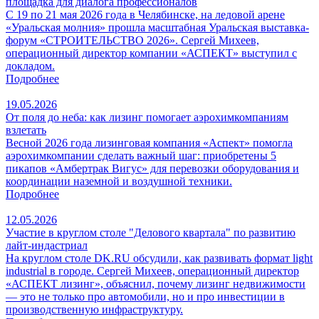
площадка для диалога профессионалов
С 19 по 21 мая 2026 года в Челябинске, на ледовой арене
«Уральская молния» прошла масштабная Уральская выставка-
форум «СТРОИТЕЛЬСТВО 2026». Сергей Михеев,
операционный директор компании «АСПЕКТ» выступил с
докладом.
Подробнее
19.05.2026
От поля до неба: как лизинг помогает аэрохимкомпаниям
взлетать
Весной 2026 года лизинговая компания «Аспект» помогла
аэрохимкомпании сделать важный шаг: приобретены 5
пикапов «Амбертрак Вигус» для перевозки оборудования и
координации наземной и воздушной техники.
Подробнее
12.05.2026
Участие в круглом столе "Делового квартала" по развитию
лайт-индастриал
На круглом столе DK.RU обсудили, как развивать формат light
industrial в городе. Сергей Михеев, операционный директор
«АСПЕКТ лизинг», объяснил, почему лизинг недвижимости
— это не только про автомобили, но и про инвестиции в
производственную инфраструктуру.