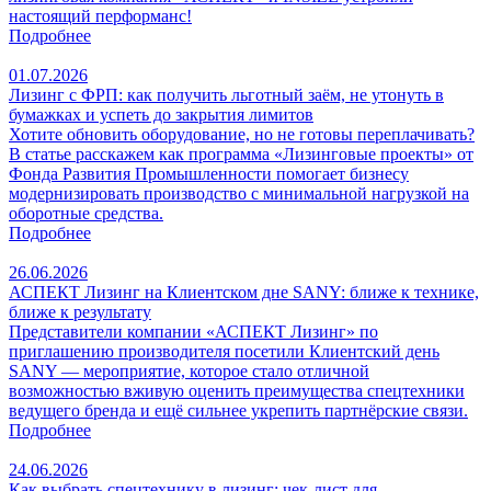
настоящий перформанс!
Подробнее
01.07.2026
Лизинг с ФРП: как получить льготный заём, не утонуть в
бумажках и успеть до закрытия лимитов
Хотите обновить оборудование, но не готовы переплачивать?
В статье расскажем как программа «Лизинговые проекты» от
Фонда Развития Промышленности помогает бизнесу
модернизировать производство с минимальной нагрузкой на
оборотные средства.
Подробнее
26.06.2026
АСПЕКТ Лизинг на Клиентском дне SANY: ближе к технике,
ближе к результату
Представители компании «АСПЕКТ Лизинг» по
приглашению производителя посетили Клиентский день
SANY — мероприятие, которое стало отличной
возможностью вживую оценить преимущества спецтехники
ведущего бренда и ещё сильнее укрепить партнёрские связи.
Подробнее
24.06.2026
Как выбрать спецтехнику в лизинг: чек‑лист для