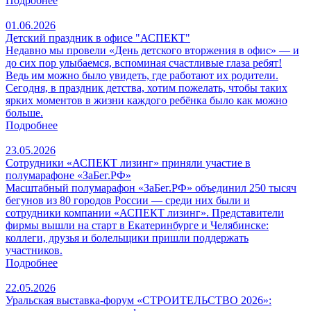
Подробнее
01.06.2026
Детский праздник в офисе "АСПЕКТ"
Недавно мы провели «День детского вторжения в офис» — и
до сих пор улыбаемся, вспоминая счастливые глаза ребят!
Ведь им можно было увидеть, где работают их родители.
Сегодня, в праздник детства, хотим пожелать, чтобы таких
ярких моментов в жизни каждого ребёнка было как можно
больше.
Подробнее
23.05.2026
Сотрудники «АСПЕКТ лизинг» приняли участие в
полумарафоне «ЗаБег.РФ»
Масштабный полумарафон «ЗаБег.РФ» объединил 250 тысяч
бегунов из 80 городов России — среди них были и
сотрудники компании «АСПЕКТ лизинг». Представители
фирмы вышли на старт в Екатеринбурге и Челябинске:
коллеги, друзья и болельщики пришли поддержать
участников.
Подробнее
22.05.2026
Уральская выставка-форум «СТРОИТЕЛЬСТВО 2026»: