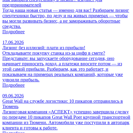
предпринимателей
Тогда наша новая статья — именно для вас! Разбираем лизинг
спецтехники быстро, по делу и на живых примерах — чтобы
вы могли развивать бизнес, а не замораживать оборотные
средства.
Подробнее
17.06.2026
Лизинг без иллюзий: плати из прибыли!
Откладываете покупку станка из‑за цифр в смете?
Представьте: вы запускаете оборудование сегодня, оно
начинает приносить доход, а платежи вносите потом — из
этой самой прибыли. Разбираем, как это работает, и
показываем на примерах реальных компаний, которые уже
удвоили прибыль.
Подробнее
09.06.2026
Great Wall на службе логистики: 10 пикапов отправились в
Тюмень
Лизинговая компания «АСПЕКТ» успешно завершила сделку
по передаче 10 пикапов Great Wall Poer крупной транспортной
компании из Тюмени. Автомобили уже поступили в автопарк
клиента и готовы к работе.